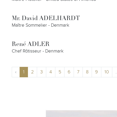
Mr. David ADELHARDT
Maître Sommelier - Denmark
René ADLER
Chef Rôtisseur - Denmark
‹
1
2
3
4
5
6
7
8
9
10
.