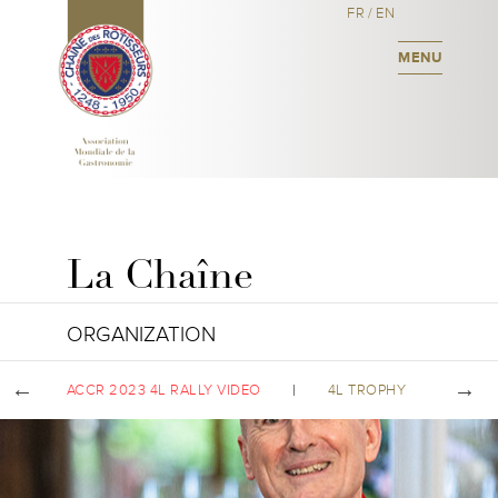
FR
/
EN
MENU
La Chaîne
ORGANIZATION
ACCR 2023 4L RALLY VIDEO
4L TROPHY
IK